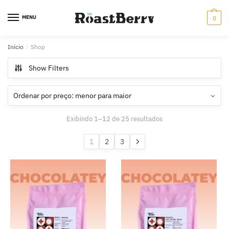
Skip
Skip
to
to
MENU
0
navigation
content
Início
/
Shop
Show Filters
Ordenado
Exibindo 1–12 de 25 resultados
por
preço:
1
2
3
menor
para
maior