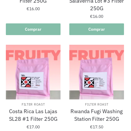
Filter 250G
Salaverría Lot #3 Filter
250G
€
16.00
€
16.00
Comprar
Comprar
FILTER ROAST
FILTER ROAST
Costa Rica Las Lajas
Rwanda Fugi Washing
SL28 #1 Filter 250G
Station Filter 250G
€
17.00
€
17.50