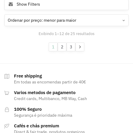
Show Filters
Ordenado
Exibindo 1–12 de 25 resultados
por
preço:
1
2
3
menor
para
maior
Free shipping
Em todas as encomendas partir de 40€
Varios metodos de pagamento
Credit cards, Multibanco, MB Way, Cash
100% Seguro
Segurança é prioridade máxima
Cafés e chás premium
Direct & fair trade, produtos organicos