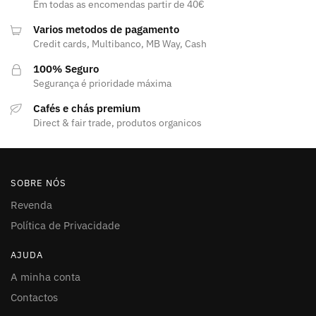
Em todas as encomendas partir de 40€
Varios metodos de pagamento
Credit cards, Multibanco, MB Way, Cash
100% Seguro
Segurança é prioridade máxima
Cafés e chás premium
Direct & fair trade, produtos organicos
SOBRE NÓS
Revenda
Política de Privacidade
AJUDA
A minha conta
Contactos